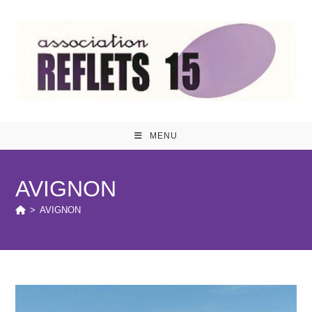
Skip
to
content
MENU
AVIGNON
>
AVIGNON