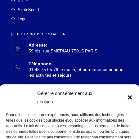
Roller
SkateBoard
Lego
POUR NOUS CONTACTER
Adresse:
59 bis, rue EMERIAU 75015 PARIS
Téléphone:
01 45 75 05 79 le matin, et permanence pendant
les activités et séjours
Email:
S’ouvre
accueil@reflets15.fr
Gérer le consentement aux
dans
cookies
votre
SUIVEZ-NOUS
application
Pour offrir les meilleures expériences, nous utilisons des technologies
telles que les cookies pour stocker et/ou accéder aux informations des
appareils. Le fait de consentir à ces technologies nous permettra de traiter
des données telles que le comportement de navigation ou les ID uniques
sur ce site. Le fait de ne pas consentir ou de retirer son consentement peut
S’ouvre