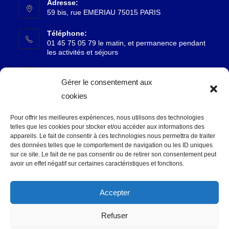
Adresse:
59 bis, rue EMERIAU 75015 PARIS
Téléphone:
01 45 75 05 79 le matin, et permanence pendant
les activités et séjours
Email:
S’ouvre
accueil@reflets15.fr
Gérer le consentement aux
dans
cookies
votre
SUIVEZ-NOUS
application
Pour offrir les meilleures expériences, nous utilisons des technologies
telles que les cookies pour stocker et/ou accéder aux informations des
appareils. Le fait de consentir à ces technologies nous permettra de traiter
des données telles que le comportement de navigation ou les ID uniques
sur ce site. Le fait de ne pas consentir ou de retirer son consentement peut
S’ouvre
avoir un effet négatif sur certaines caractéristiques et fonctions.
MENTIONS LÉGALES
dans
un
Accepter
POLITIQUE DE CONFIDENTIALITE
nouvel
onglet
Refuser
PLAN DU SITE
2026 Reflets15 - Conception
assocoWeb