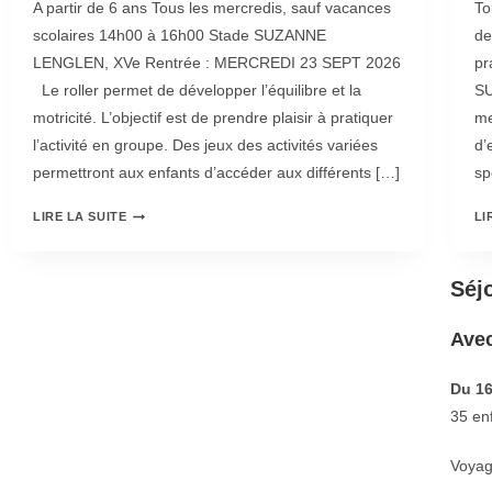
A partir de 6 ans Tous les mercredis, sauf vacances
To
scolaires 14h00 à 16h00 Stade SUZANNE
de
LENGLEN, XVe Rentrée : MERCREDI 23 SEPT 2026
pr
Le roller permet de développer l’équilibre et la
SU
motricité. L’objectif est de prendre plaisir à pratiquer
me
l’activité en groupe. Des jeux des activités variées
d’
permettront aux enfants d’accéder aux différents […]
sp
LIRE LA SUITE
LI
Séj
Avec
Du 16
35 en
Voyag