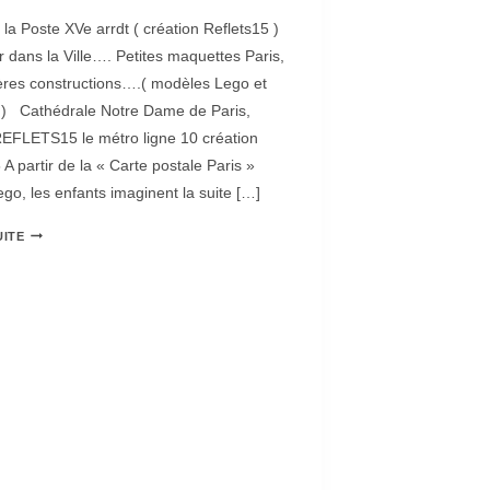
la Poste XVe arrdt ( création Reflets15 )
r dans la Ville…. Petites maquettes Paris,
ères constructions….( modèles Lego et
 ) Cathédrale Notre Dame de Paris,
REFLETS15 le métro ligne 10 création
 A partir de la « Carte postale Paris »
go, les enfants imaginent la suite […]
UITE